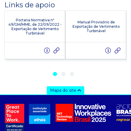
Links de apoio
Portaria Normativa nº
Manual Provisório de
49/GM/MME, de 22/09/2022 -
Exportação de Vertimento
Exportação de Vertimento
Turbinável
Turbinável
Mapa do site
a ccee
- Sobre Nós
- Governança
- Nossos Associados
- integridade, riscos e auditoria