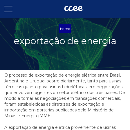
home
exportação de energia
O processo de exportação de energia elétrica entre Brasil,
Argentina e Uruguai ocorre diariamente, tanto para usinas
térmicas quanto para usinas hidrelétricas, em negociações
que envolvem agentes do setor elétrico dos três países. De
modo a tornar as negociações em transações comerciais,
foram estabelecidas as diretrizes de exportação e
importação em portarias publicadas pelo Ministério de
Minas e Energia (MME).
A exportação de energia elétrica proveniente de usinas