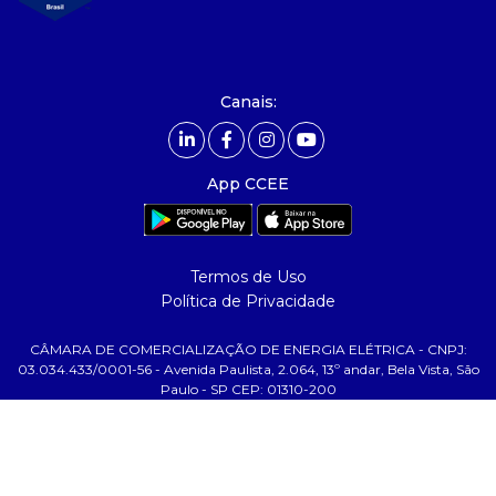
- Relatório de Sustentabilidade 2025
- Carreiras
- Mercado Livre - ACL
Canais:
comunicação
- Calendário
App CCEE
- Comunicados
- Eventos
- Relacionamento Personalizado
Termos de Uso
- Notícias
Política de Privacidade
- Glossário da Energia
CÂMARA DE COMERCIALIZAÇÃO DE ENERGIA ELÉTRICA - CNPJ:
ajuda
03.034.433/0001-56 - Avenida Paulista, 2.064, 13º andar, Bela Vista, São
Paulo - SP CEP: 01310-200
- Fale Conosco
- FAQ
- Gestão de Cookies