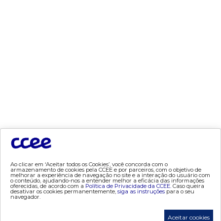
- Banco Custodiante
- Termos de Uso
- Política de Privacidade
tecnologia
- AppCCEE
dados e análises
- Bandeira Tarifária
- Consumo
- Contas Setoriais Old
- Contratos
- Geração
Ao clicar em ‘Aceitar todos os Cookies’, você concorda com o
armazenamento de cookies pela CCEE e por parceiros, com o objetivo de
- Leilão
melhorar a experiência de navegação no site e a interação do usuário com
o conteúdo, ajudando-nos a entender melhor a eficácia das informações
- MCSD
oferecidas, de acordo com a
Política de Privacidade da CCEE.
Caso queira
desativar os cookies permanentemente,
siga as instruções
para o seu
- Mercado Mensal
navegador.
- Mercado Quinzenal
Aceitar cookies