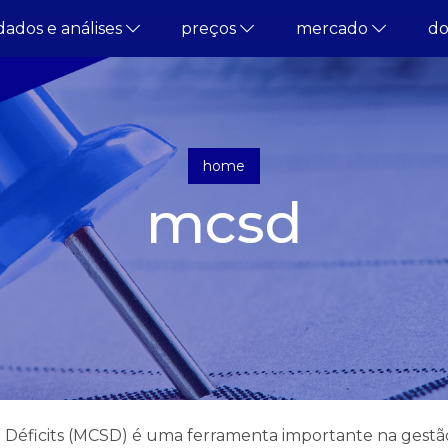
dados e análises
preços
mercado
d
home
mcsd
éficits (MCSD) é uma ferramenta importante na gestão 