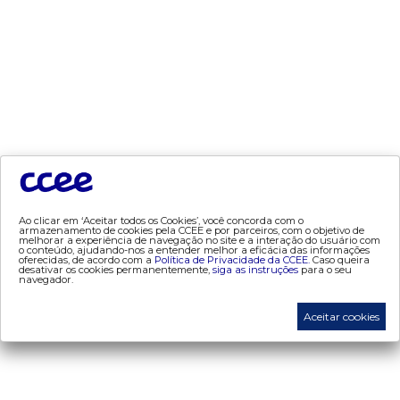
mercado
- Alocação de Geração Própria - AGP
- Adesão
- Certificação de Operadores do Mercado
- Certificações de energia
- Contabilização
- Contas Setoriais
- Contratos
- Energia de Reserva
Ao clicar em ‘Aceitar todos os Cookies’, você concorda com o
armazenamento de cookies pela CCEE e por parceiros, com o objetivo de
melhorar a experiência de navegação no site e a interação do usuário com
- desligamentos
o conteúdo, ajudando-nos a entender melhor a eficácia das informações
oferecidas, de acordo com a
Política de Privacidade da CCEE.
Caso queira
- Exportação de Energia
desativar os cookies permanentemente,
siga as instruções
para o seu
navegador.
- Leilões
- Liquidação
Aceitar cookies
- Liquidação - Atualização Monetária
- Metodologia de Cálculo (Atualização Monetária)
- PROINFA