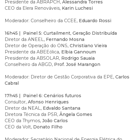
Presidente da ABRAPCH,
Alessandra Torres
CEO da Elera Renováveis
, Karin Luchesi
Moderador: Conselheiro da CCEE,
Eduardo Rossi
16h45 | Painel 5: Curtailment, Geração Distribuída
Diretor da ANEEL,
Fernando Mosna
Diretor de Operação do ONS,
Christiano Vieira
Presidente da ABEEólica
, Elbia Gannoum
Presidente da ABSOLAR,
Rodrigo Sauaia
Conselheiro da ABGD
, Prof. José Marangon
Moderador: Diretor de Gestão Corporativa da EPE,
Carlos
Cabral
17h45 | Painel 6: Cenários futuros
Consultor,
Afonso Henriques
Diretor da NEAL,
Edvaldo Santana
Diretora Técnica da PSR,
Ângela Gomes
CEO da Thymos,
João Carlos
CEO da Volt,
Donato Filho
Moderador: Secretário Nacional de Energia Elétrica do