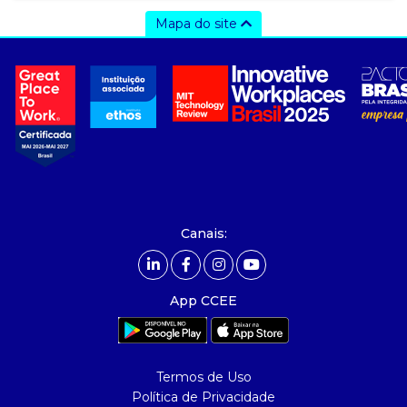
Mapa do site
a ccee
- Sobre Nós
- Governança
- Nossos Associados
- integridade, riscos e auditoria
- Relatório de Sustentabilidade 2025
- Carreiras
- Mercado Livre - ACL
Canais:
comunicação
- Calendário
App CCEE
- Comunicados
- Eventos
- Relacionamento Personalizado
Termos de Uso
- Notícias
Política de Privacidade