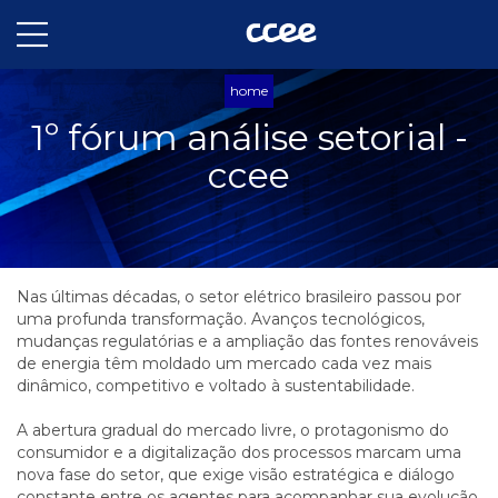
home
1º fórum análise setorial -
ccee
Nas últimas décadas, o setor elétrico brasileiro passou por
uma profunda transformação. Avanços tecnológicos,
mudanças regulatórias e a ampliação das fontes renováveis
de energia têm moldado um mercado cada vez mais
dinâmico, competitivo e voltado à sustentabilidade.
A abertura gradual do mercado livre, o protagonismo do
consumidor e a digitalização dos processos marcam uma
nova fase do setor, que exige visão estratégica e diálogo
constante entre os agentes para acompanhar sua evolução.