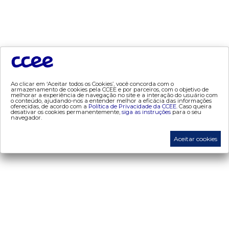
- Painel de Preços
- Conceitos de Preços
mercado
- Alocação de Geração Própria - AGP
Ao clicar em ‘Aceitar todos os Cookies’, você concorda com o
- Adesão
armazenamento de cookies pela CCEE e por parceiros, com o objetivo de
melhorar a experiência de navegação no site e a interação do usuário com
- Certificação de Operadores do Mercado
o conteúdo, ajudando-nos a entender melhor a eficácia das informações
oferecidas, de acordo com a
Política de Privacidade da CCEE.
Caso queira
desativar os cookies permanentemente,
siga as instruções
para o seu
- Certificações de energia
navegador.
- Contabilização
Aceitar cookies
- Contas Setoriais
- Contratos
- Energia de Reserva
- desligamentos
- Exportação de Energia
- Leilões
- Liquidação