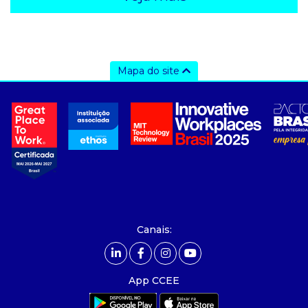
Mapa do site
a ccee
- Sobre Nós
- Governança
- Nossos Associados
- integridade, riscos e auditoria
- Relatório de Sustentabilidade 2025
- Carreiras
- Mercado Livre - ACL
Canais:
comunicação
- Calendário
App CCEE
- Comunicados