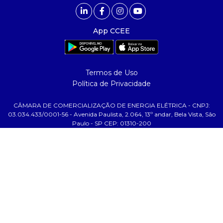
comunicação
- Calendário
App CCEE
- Comunicados
- Eventos
- Relacionamento Personalizado
Termos de Uso
- Notícias
Política de Privacidade
- Glossário da Energia
CÂMARA DE COMERCIALIZAÇÃO DE ENERGIA ELÉTRICA - CNPJ:
ajuda
03.034.433/0001-56 - Avenida Paulista, 2.064, 13º andar, Bela Vista, São
Paulo - SP CEP: 01310-200
- Fale Conosco
- FAQ
- Gestão de Cookies
- Banco Custodiante
- Termos de Uso
- Política de Privacidade
tecnologia