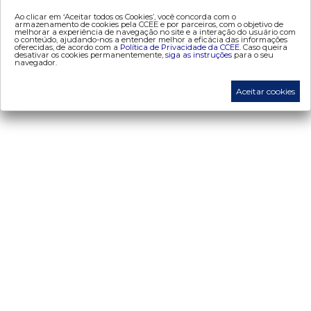
- dados abertos CCEE
Ao clicar em ‘Aceitar todos os Cookies’, você concorda com o
- Estudos Especiais
armazenamento de cookies pela CCEE e por parceiros, com o objetivo de
melhorar a experiência de navegação no site e a interação do usuário com
- Mercado Varejista
o conteúdo, ajudando-nos a entender melhor a eficácia das informações
oferecidas, de acordo com a
Política de Privacidade da CCEE.
Caso queira
desativar os cookies permanentemente,
siga as instruções
para o seu
navegador.
preços
Aceitar cookies
- Painel de Preços
- Conceitos de Preços
mercado
- Alocação de Geração Própria - AGP
- Adesão
- Certificação de Operadores do Mercado
- Certificações de energia
- Contabilização
- Contas Setoriais
- Contratos
- Energia de Reserva