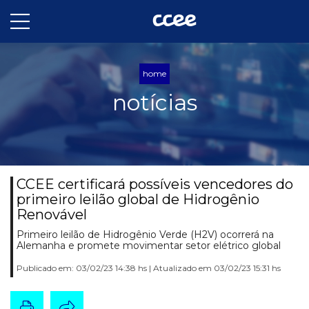
home
notícias
CCEE certificará possíveis vencedores do
primeiro leilão global de Hidrogênio
Renovável
Primeiro leilão de Hidrogênio Verde (H2V) ocorrerá na
Alemanha e promete movimentar setor elétrico global
Publicado em: 03/02/23 14:38 hs | Atualizado em 03/02/23 15:31 hs