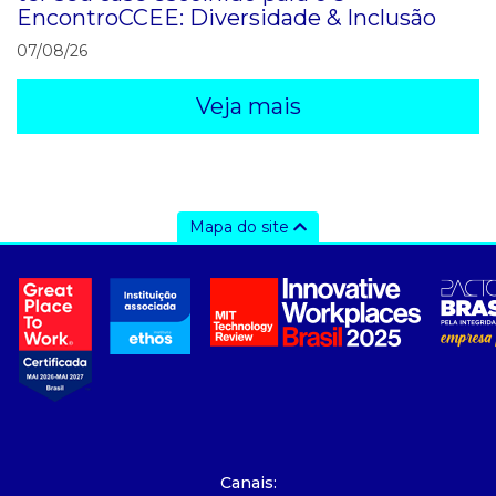
EncontroCCEE: Diversidade & Inclusão
07/08/26
Veja mais
Mapa do site
a ccee
- Sobre Nós
- Governança
- Nossos Associados
- integridade, riscos e auditoria
- Relatório de Sustentabilidade 2025
- Carreiras
- Mercado Livre - ACL
Canais: