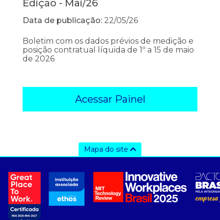
Edição - Mai/26
Data de publicação:
22/05/26
Boletim com os dados prévios de medição e
posição contratual líquida de 1º a 15 de maio
de 2026
Acessar Painel
Mapa do site
a ccee
- Sobre Nós
- Governança
- Nossos Associados
- integridade, riscos e auditoria