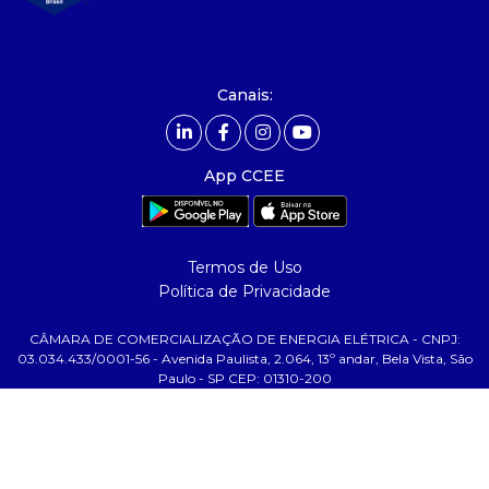
- Relatório de Sustentabilidade 2025
- Carreiras
- Mercado Livre - ACL
Canais:
comunicação
- Calendário
App CCEE
- Comunicados
- Eventos
- Relacionamento Personalizado
Termos de Uso
- Notícias
Política de Privacidade
- Glossário da Energia
CÂMARA DE COMERCIALIZAÇÃO DE ENERGIA ELÉTRICA - CNPJ:
ajuda
03.034.433/0001-56 - Avenida Paulista, 2.064, 13º andar, Bela Vista, São
Paulo - SP CEP: 01310-200
- Fale Conosco
- FAQ
- Gestão de Cookies
- Banco Custodiante