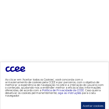
- Termos de Uso
- Política de Privacidade
tecnologia
- AppCCEE
dados e análises
- Bandeira Tarifária
- Consumo
- Contas Setoriais Old
- Contratos
- Geração
Ao clicar em ‘Aceitar todos os Cookies’, você concorda com o
armazenamento de cookies pela CCEE e por parceiros, com o objetivo de
- Leilão
melhorar a experiência de navegação no site e a interação do usuário com
o conteúdo, ajudando-nos a entender melhor a eficácia das informações
- MCSD
oferecidas, de acordo com a
Política de Privacidade da CCEE.
Caso queira
desativar os cookies permanentemente,
siga as instruções
para o seu
- Mercado Mensal
navegador.
- Mercado Quinzenal
Aceitar cookies
- MVE