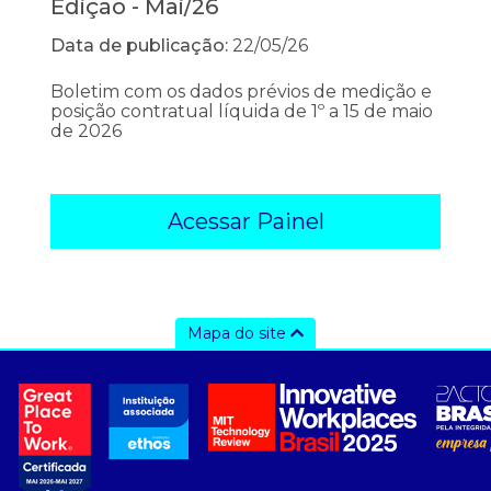
Edição - Mai/26
Data de publicação:
22/05/26
Boletim com os dados prévios de medição e
posição contratual líquida de 1º a 15 de maio
de 2026
Acessar Painel
Mapa do site
a ccee
- Sobre Nós
- Governança
- Nossos Associados
- integridade, riscos e auditoria