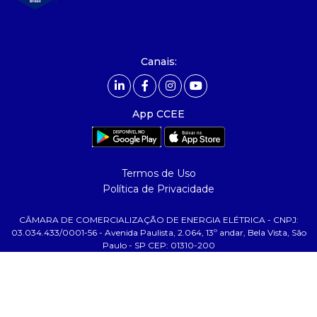
- Relatório de Sustentabilidade 2025
- Carreiras
- Mercado Livre - ACL
Canais:
comunicação
- Calendário
App CCEE
- Comunicados
- Eventos
- Relacionamento Personalizado
Termos de Uso
- Notícias
Política de Privacidade
- Glossário da Energia
CÂMARA DE COMERCIALIZAÇÃO DE ENERGIA ELÉTRICA - CNPJ:
ajuda
03.034.433/0001-56 - Avenida Paulista, 2.064, 13º andar, Bela Vista, São
Paulo - SP CEP: 01310-200
- Fale Conosco
- FAQ
- Gestão de Cookies
- Banco Custodiante