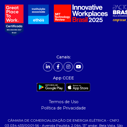
- Sobre Nós
- Governança
- Nossos Associados
- integridade, riscos e auditoria
- Relatório de Sustentabilidade 2025
- Carreiras
- Mercado Livre - ACL
Canais:
comunicação
- Calendário
App CCEE
- Comunicados
- Eventos
- Relacionamento Personalizado
Termos de Uso
- Notícias
Política de Privacidade
- Glossário da Energia
CÂMARA DE COMERCIALIZAÇÃO DE ENERGIA ELÉTRICA - CNPJ:
ajuda
03.034.433/0001-56 - Avenida Paulista, 2.064, 13º andar, Bela Vista, São