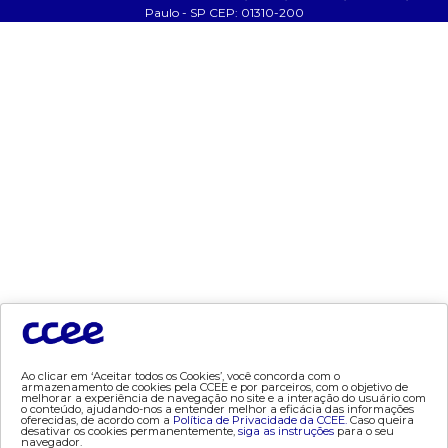
Paulo - SP CEP: 01310-200
- Fale Conosco
- FAQ
- Gestão de Cookies
- Banco Custodiante
- Termos de Uso
- Política de Privacidade
tecnologia
- AppCCEE
dados e análises
- Bandeira Tarifária
- Consumo
- Contas Setoriais Old
Ao clicar em ‘Aceitar todos os Cookies’, você concorda com o
armazenamento de cookies pela CCEE e por parceiros, com o objetivo de
melhorar a experiência de navegação no site e a interação do usuário com
- Contratos
o conteúdo, ajudando-nos a entender melhor a eficácia das informações
oferecidas, de acordo com a
Política de Privacidade da CCEE.
Caso queira
- Geração
desativar os cookies permanentemente,
siga as instruções
para o seu
navegador.