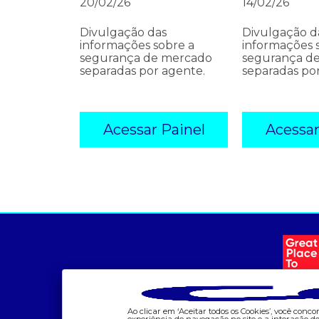
20/02/26
14/02/26
Divulgação das
Divulgação d
informações sobre a
informações 
segurança de mercado
segurança d
separadas por agente.
separadas po
Acessar Painel
Acessar
a ccee
comunicação
- Sobre Nós
- Calendário
- Governança
- Comunicados
- Nossos Associados
- Eventos
- integridade, riscos e
- Relacionamento
auditoria
Personalizado
Ao clicar em ‘Aceitar todos os Cookies’, você con