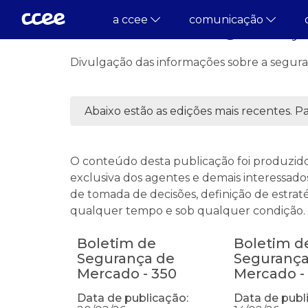
a ccee
comunicação
Boletim de Segurança
Divulgação das informações sobre a segur
Abaixo estão as edições mais recentes. Par
O conteúdo desta publicação foi produzid
exclusiva dos agentes e demais interessados
de tomada de decisões, definição de estrat
qualquer tempo e sob qualquer condição. É 
Boletim de
Boletim d
Segurança de
Segurança
Mercado - 350
Mercado -
Data de publicação:
Data de publ