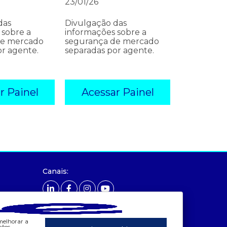
23/01/26
das
Divulgação das
 sobre a
informações sobre a
de mercado
segurança de mercado
or agente.
separadas por agente.
r Painel
Acessar Painel
ados e análises
preços
Canais:
Bandeira Tarifária
- Painel de Preços
 Consumo
- Conceitos de Preços
Contas Setoriais Old
App CCEE
Contratos
 melhorar a