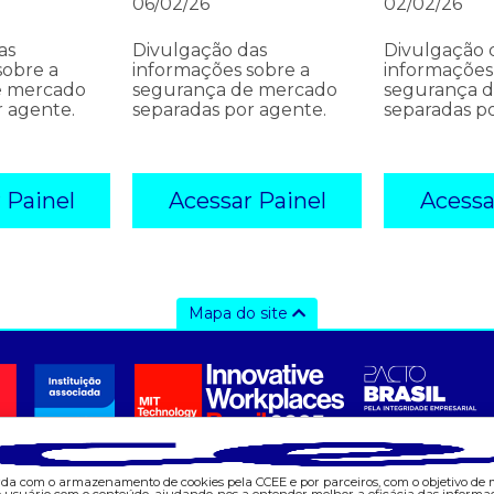
06/02/26
02/02/26
as
Divulgação das
Divulgação 
sobre a
informações sobre a
informações
e mercado
segurança de mercado
segurança 
r agente.
separadas por agente.
separadas p
 Painel
Acessar Painel
Acessa
Mapa do site
ajuda
tecnologia
d
- Fale Conosco
- AppCCEE
- 
- FAQ
-
- Gestão de Cookies
- 
- Banco Custodiante
- 
corda com o armazenamento de cookies pela CCEE e por parceiros, com o objetivo de