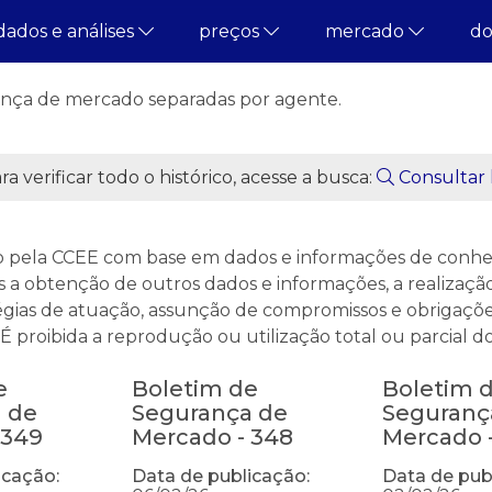
dados e análises
preços
mercado
d
 de Mercado - 333
ança de mercado separadas por agente.
a verificar todo o histórico, acesse a busca:
Consultar 
o pela CCEE com base em dados e informações de conhec
 a obtenção de outros dados e informações, a realização 
égias de atuação, assunção de compromissos e obrigaçõe
proibida a reprodução ou utilização total ou parcial do
e
Boletim de
Boletim 
 de
Segurança de
Seguranç
 349
Mercado - 348
Mercado 
icação:
Data de publicação:
Data de pub