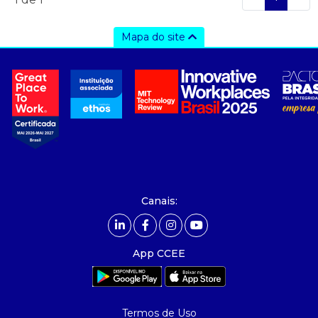
Mapa do site
a ccee
- sobre nós
- governança
- nossos associados
- integridade, riscos e auditoria
- relatório de sustentabilidade
- carreiras
- Mercado Livre - ACL
Canais:
comunicação
- calendário
App CCEE
- comunicados
- eventos
- Relacionamento Personalizado
Termos de Uso