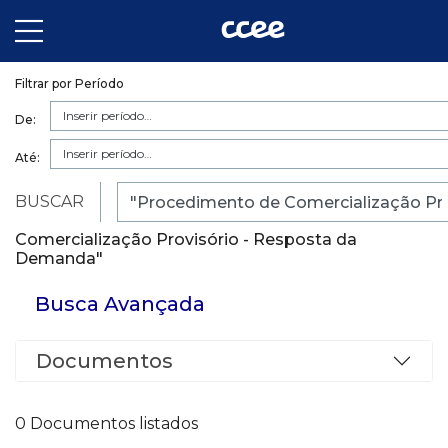
Filtrar por Período
De:
Até:
BUSCAR
RESULTADO DA BUSCA - Veja abaixo a lista de
itens encontrados com o termo "Procedimento de
Comercialização Provisório - Resposta da
Demanda"
Busca Avançada
Documentos
0 Documentos listados